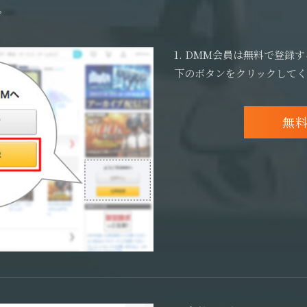
。
1. DMM会員は無料で登録
下のボタンをクリックして
無