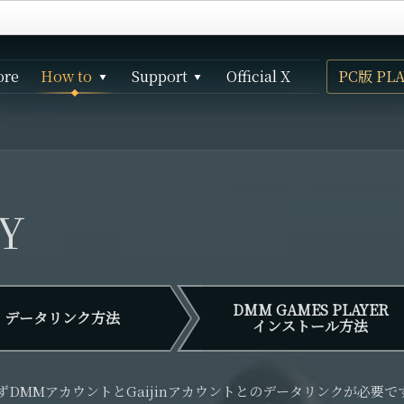
ore
How to
Support
Official X
PC版 PLA
How to play
お問い合わせ（PC版）
Data link
お問い合わせ（家庭用ゲーム機版）
サービス利用規約
Gaijinコンテンツクリエイターガイドライン
Y
プライバシーポリシー
特定商取引法に基づく表示
DMM GAMES PLAYER
データリンク方法
インストール方法
まずDMMアカウントとGaijinアカウントとのデータリンクが必要で