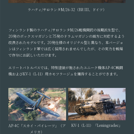
ラハティ/サロランタM/26-32（BR III、ドイツ）
フィンランド製のラハティ/サロランタM/26軽機関銃の後期派生型で、
20発のボックスマガジンと75発のドラムマガジンの両方に対応するよう
改良されたモデルです。20発仕様のオリジナル型と異なり、本バージョ
ンはフィンランド軍では広く採用されませんでしたが、その実力を戦場
で存分にお試しいただけます。
エリートバトルパスでは、特別塗装が施されたユニーク機体AP-4C戦闘
機およびKV-1（L-11）用カモフラージュを獲得することができます。
KV-1（L-11）「Leningradec」
AP-4C「スカイ・パイレーツ」（ア
メリカ）