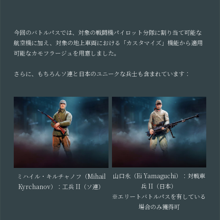
今回のバトルパスでは、対象の戦闘機パイロット分隊に割り当て可能な
航空機に加え、対象の地上車両における「カスタマイズ」機能から適用
可能なカモフラージュを用意しました。
さらに、もちろんソ連と日本のユニークな兵士も含まれています：
山口永（Ei Yamaguchi）：対戦車
ミハイル・キルチャノフ（Mihail
兵 II（日本）
Kyrchanov）：工兵 II（ソ連）
※エリートバトルパスを有している
場合のみ獲得可