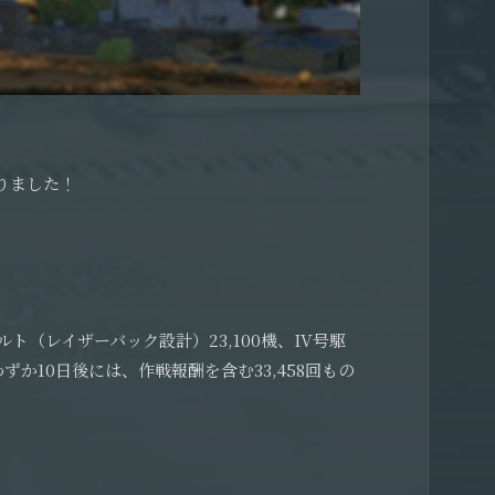
りました！
ト（レイザーバック設計）23,100機、IV号駆
か10日後には、作戦報酬を含む33,458回もの