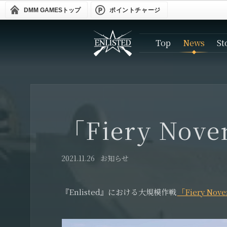
DMM GAMES
トップ
ポイントチャージ
Top
News
St
「Fiery N
2021.11.26
お知らせ
『Enlisted』における大規模作戦
「Fiery N