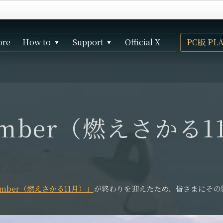
ore
How to
Support
Official X
PC版 PLA
How to play
お問い合わせ（PC版）
Data link
お問い合わせ（家庭用ゲーム機版）
サービス利用規約
Gaijinコンテンツクリエイターガイドライン
ovember（燃えさか
プライバシーポリシー
特定商取引法に基づく表示
ovember（燃えさかる11月）」
が終わりを迎えたため、皆さまにその