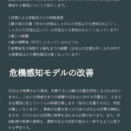
感知する要因についてご紹介します。
1.目標による移動及びその移動速度
2.敵の体の位置（伏せた状態はしゃがんだ状態よりも感知されにくく、
しゃがんだ状態は立っている状態よりも感知されにくくなっています）
3.敵との距離
4.敵が視野角（FOV）に入っているかどうか
5.射撃音及び飛翔する弾丸までの距離（AI兵士の注意を引くものの中で
も射撃音はその優先順位が高くなっています）
危機感知モデルの改善
AI兵士が射撃された場合、反撃するには敵の位置を特定しなければなり
ません。これには脅威元までの距離やAI兵士に対する位置など、さまざ
まな要因に応じていくらか時間を要します（後方に位置するほど、特定
が難しくなります）。脅威の位置を見つけた後でAI兵士は反撃を開始し
ますが、そのためには目標に照準を合わせる必要があります。また、方
向転換や照準の速度も、通常の兵士の反応や強さに一致するように低下
する予定です。